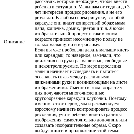
рассказик, который необходим, чтобы ввести
ребенка в ситуацию. Малышам от годика до 3
лет интересен процесс рисования, а не его
результат. В любом своем рисунке, в любой
каракуле они видят конкретный образ: мама,
папа, кошечка, домик, цветок и т. д. Любой
изобразительный процесс в таком юном
возрасте принесет несомненную пользу не
Описание
только малышу, но и взрослому.
Если вы уже пробовали давать малышу кисть
или карандаш, то наверное, замечали, что
движения его руки размашистые, свободные
и неконтролируемые. По мере взросления
малыш начинает исследовать и пытаться
осознавать связь между различными
движениями руки и возникающими на листе
изображениями. Именно в этом возрасте у
них получаются многочисленные
кругообразные каракули-клубочки. Поэтому
именно в этот период мы и рекомендуем
взрослому начинать контролировать процесс
рисования, учить ребенка видеть границы
изображения, самостоятельно дополнять или
создавать изобразительные образы. Скоро
выйдут книги в продолжение этой темы: