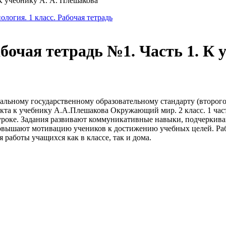
 К учебнику А. А. Плешакова
ология. 1 класс. Рабочая тетрадь
бочая тетрадь №1. Часть 1. К 
альному государственному образовательному стандарту (второго 
кта к учебнику А.А.Плешакова Окружающий мир. 2 класс. 1 часть
уроке. Задания развивают коммуникативные навыки, подчеркива
овышают мотивацию учеников к достижению учебных целей. Рабо
работы учащихся как в классе, так и дома.