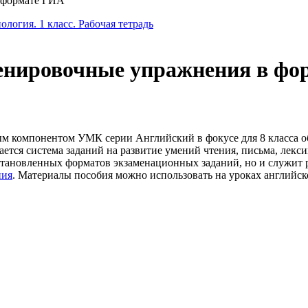
в формате ГИА
ология. 1 класс. Рабочая тетрадь
ренировочные упражнения в ф
м компонентом УМК серии Английский в фокусе для 8 класса о
гается система заданий на развитие умений чтения, письма, лек
установленных форматов экзаменационных заданий, но и служит
ния
. Материалы пособия можно использовать на уроках английско