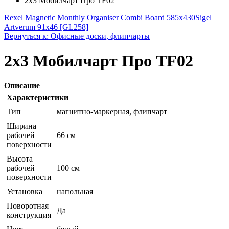
2x3 Мобилчарт Про TF02
Rexel Magnetic Monthly Organiser Combi Board 585x430
Sigel
Artverum 91x46 [GL258]
Вернуться к: Офисные доски, флипчарты
2x3 Мобилчарт Про TF02
Описание
Характеристики
Тип
магнитно-маркерная, флипчарт
Ширина
рабочей
66 см
поверхности
Высота
рабочей
100 см
поверхности
Установка
напольная
Поворотная
Да
конструкция