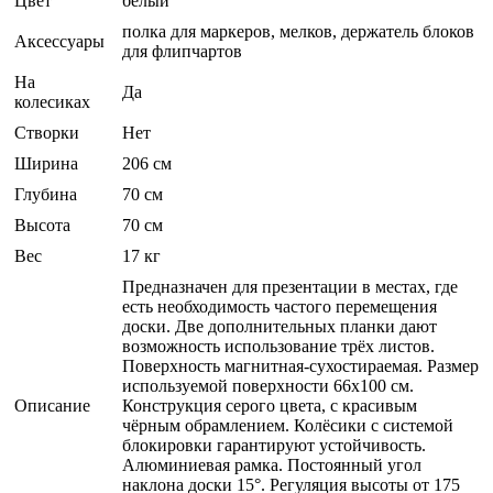
Цвет
белый
полка для маркеров, мелков, держатель блоков
Аксессуары
для флипчартов
На
Да
колесиках
Створки
Нет
Ширина
206 см
Глубина
70 см
Высота
70 см
Вес
17 кг
Предназначен для презентации в местах, где
есть необходимость частого перемещения
доски. Две дополнительных планки дают
возможность использование трёх листов.
Поверхность магнитная-сухостираемая. Размер
используемой поверхности 66x100 см.
Описание
Конструкция серого цвета, с красивым
чёрным обрамлением. Колёсики с системой
блокировки гарантируют устойчивость.
Алюминиевая рамка. Постоянный угол
наклона доски 15°. Регуляция высоты от 175