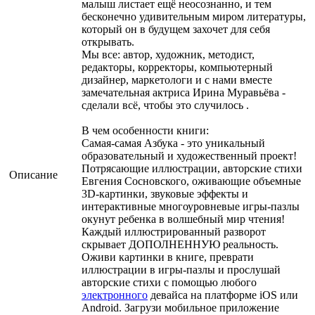
малыш листает ещё неосознанно, и тем
бесконечно удивительным миром литературы,
который он в будущем захочет для себя
открывать.
Мы все: автор, художник, методист,
редакторы, корректоры, компьютерный
дизайнер, маркетологи и с нами вместе
замечательная актриса Ирина Муравьёва -
сделали всё, чтобы это случилось .
В чем особенности книги:
Самая-самая Азбука - это уникальный
образовательный и художественный проект!
Потрясающие иллюстрации, авторские стихи
Описание
Евгения Сосновского, оживающие объемные
3D-картинки, звуковые эффекты и
интерактивные многоуровневые игры-пазлы
окунут ребенка в волшебный мир чтения!
Каждый иллюстрированный разворот
скрывает ДОПОЛНЕННУЮ реальность.
Оживи картинки в книге, преврати
иллюстрации в игры-пазлы и прослушай
авторские стихи с помощью любого
электронного
девайса на платформе iOS или
Android. Загрузи мобильное приложение