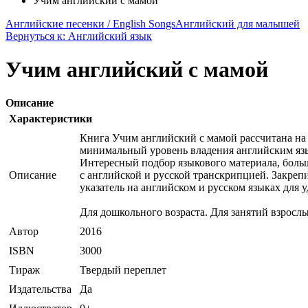
Учим английский с мамой
Английские песенки / English Songs
Английский для малышей
Вернуться к: Английский язык
Учим английский с мамой
Описание
Характеристики
Книга Учим английский с мамой рассчитана на
минимальный уровень владения английским язы
Интересный подбор языкового материала, больш
Описание
с английской и русской транскрипцией. Закреп
указатель на английском и русском языках для 
Для дошкольного возраста. Для занятий взрослы
Автор
2016
ISBN
3000
Тираж
Твердый переплет
Издательства
Да