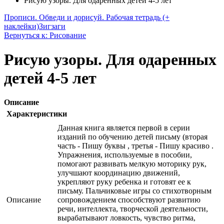
Рисую узоры. Для одаренных детей 4-5 лет
Прописи. Обведи и дорисуй. Рабочая тетрадь (+
наклейки)
Зигзаги
Вернуться к: Рисование
Рисую узоры. Для одаренных
детей 4-5 лет
Описание
Характеристики
Данная книга является первой в серии
изданий по обучению детей письму (вторая
часть - Пишу буквы , третья - Пишу красиво .
Упражнения, используемые в пособии,
помогают развивать мелкую моторику рук,
улучшают координацию движений,
укрепляют руку ребенка и готовят ее к
письму. Пальчиковые игры со стихотворным
Описание
сопровождением способствуют развитию
речи, интеллекта, творческой деятельности,
вырабатывают ловкость, чувство ритма,