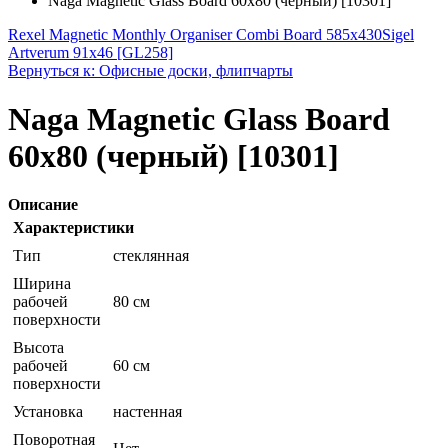
Naga Magnetic Glass Board 60x80 (черный) [10301]
Rexel Magnetic Monthly Organiser Combi Board 585x430
Sigel
Artverum 91x46 [GL258]
Вернуться к: Офисные доски, флипчарты
Naga Magnetic Glass Board
60x80 (черный) [10301]
Описание
Характеристики
Тип
стеклянная
Ширина
рабочей
80 см
поверхности
Высота
рабочей
60 см
поверхности
Установка
настенная
Поворотная