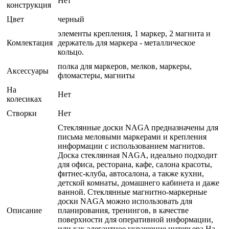
Нет
конструкция
Цвет
черный
элементы крепления, 1 маркер, 2 магнита и
Комлектация
держатель для маркера - металлическое
кольцо.
полка для маркеров, мелков, маркеры,
Аксессуары
фломастеры, магниты
На
Нет
колесиках
Створки
Нет
Стеклянные доски NAGA предназначены для
письма меловыми маркерами и крепления
информации с использованием магнитов.
Доска стеклянная NAGA, идеально подходит
для офиса, ресторана, кафе, салона красоты,
фитнес-клуба, автосалона, а также кухни,
детской комнаты, домашнего кабинета и даже
ванной. Стеклянные магнитно-маркерные
доски NAGA можно использовать для
Описание
планирования, тренингов, в качестве
поверхности для оперативной информации,
или как элегантное украшение интерьера.На