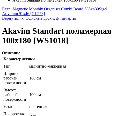
Akavim Standart полимерная 100x180 [WS1018]
Rexel Magnetic Monthly Organiser Combi Board 585x430
Sigel
Artverum 91x46 [GL258]
Вернуться к: Офисные доски, флипчарты
Akavim Standart полимерная
100x180 [WS1018]
Описание
Характеристики
Тип
магнитно-маркерная
Ширина
рабочей
180 см
поверхности
Высота
рабочей
100 см
поверхности
Установка
настенная
Поворотная