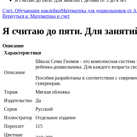
Я считаю до пяти. Для занятий с детьми от 3 до 4 лет
Счет. Обучающие наклейки
Математика для дошкольников от А
Вернуться к: Математика и счет
Я считаю до пяти. Для занятий
Описание
Характеристики
Школа Семи Гномов - это комплексная система 
ребенка-дошкольника. Для каждого возраста свой
Описание
Пособия разработаны в соответствии с совреме
гувернерам.
Тираж
Мягкая обложка
Издательство
Да
Серия
Русский
Иллюстратор
Отдельное издание
Переплет
115
Цветные